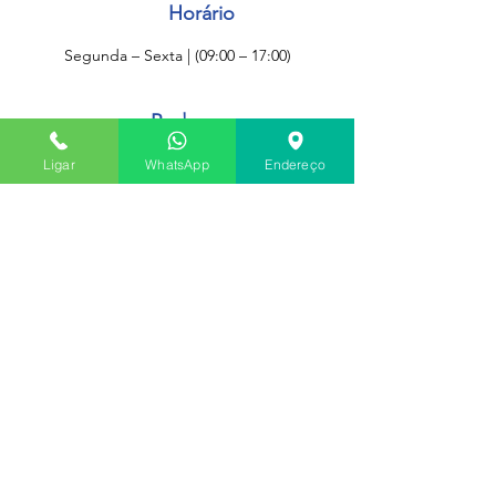
Horário
Segunda – Sexta | (09:00 – 17:00)
Redes
Sociais
Ligar
WhatsApp
Endereço
Fale conosco
(41) 98402-3169
engepisos@engepisos.com.br
© 2023 por Karina Miranda Studio
Facebook
Política de Cookies